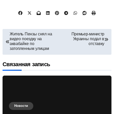
Навигация
Житель Пензы снял на
Премьер-министр
видео поездку на
Украины подал в
по
аквабайке по
отставку
затопленным улицам
записям
Связанная запись
Новости