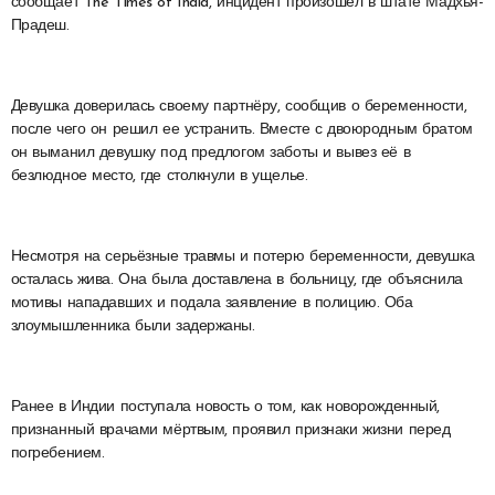
сообщает The Times of India, инцидент произошёл в штате Мадхья-
Прадеш.
Девушка доверилась своему партнёру, сообщив о беременности,
после чего он решил ее устранить. Вместе с двоюродным братом
он выманил девушку под предлогом заботы и вывез её в
безлюдное место, где столкнули в ущелье.
Несмотря на серьёзные травмы и потерю беременности, девушка
осталась жива. Она была доставлена в больницу, где объяснила
мотивы нападавших и подала заявление в полицию. Оба
злоумышленника были задержаны.
Ранее в Индии поступала новость о том, как новорожденный,
признанный врачами мёртвым, проявил признаки жизни перед
погребением.