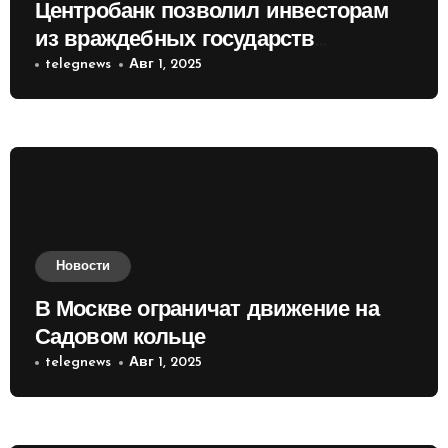
Центробанк позволил инвесторам
из враждебных государств
приобретать валюту
telegnews
Авг 1, 2025
Новости
В Москве ограничат движение на
Садовом кольце
telegnews
Авг 1, 2025