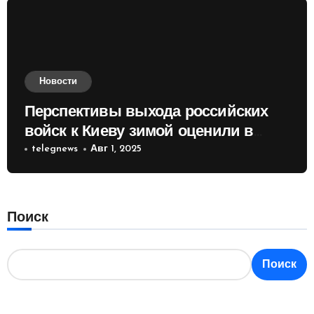
Новости
Перспективы выхода российских
войск к Киеву зимой оценили в
России
telegnews
Авг 1, 2025
Поиск
Поиск