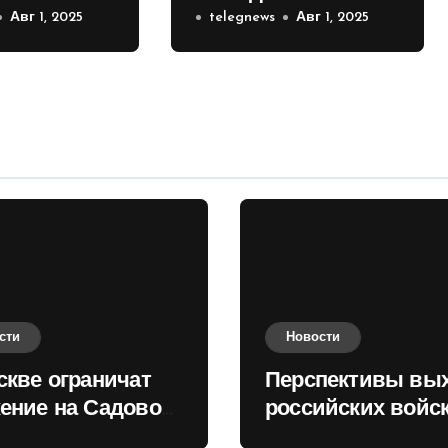
е на
Авг 1, 2025
российских войск к
telegnews
Авг 1, 2025
 кольце
Киеву зимой
оценили в России
сти
Новости
скве ограничат
Перспективы вы
ение на Садовом
российских войск
це
Киеву зимой оце