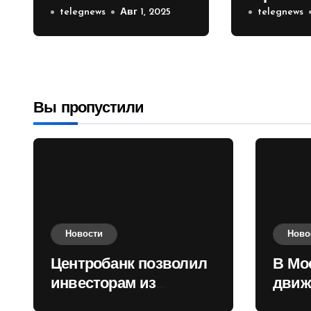
инвесторам из
telegnews
Авг 1, 2025
движени
telegnews
враждебных
Садовом
государств
приобретать
валюту
Вы пропустили
Новости
Ново
Центробанк позволил
В Мо
инвесторам из
движ
враждебных
коль