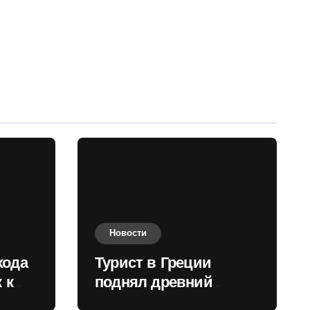
Новости
хода
Турист в Греции
 к
поднял древний
нили
мрамор для фото и