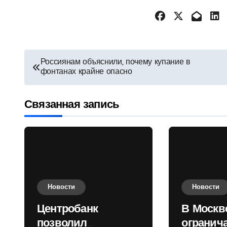
Навигация
Россиянам объяснили, почему купание в
фонтанах крайне опасно
по
записям
Связанная запись
Новости
Новости
Центробанк
В Москв
позволил
огранич