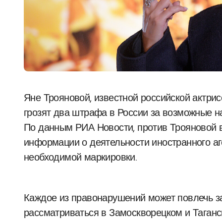
Яне Трояновой, известной российской актрисе и признанной в РФ иностранным агентом,
грозят два штрафа в России за возможные н
По данным РИА Новости, против Трояновой 
информации о деятельности иностранного аг
необходимой маркировки.
Каждое из правонарушений может повлечь за
рассматриваться в Замоскворецком и Таганс