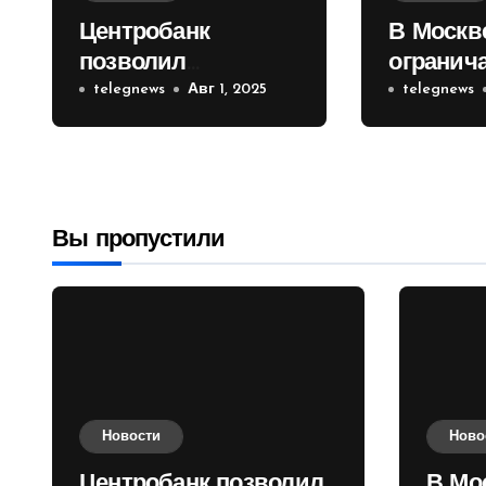
Центробанк
В Москв
позволил
огранич
инвесторам из
telegnews
Авг 1, 2025
движени
telegnews
враждебных
Садовом
государств
приобретать
валюту
Вы пропустили
Новости
Ново
Центробанк позволил
В Мо