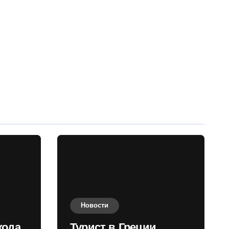
Новости
хода
Турист в Греции