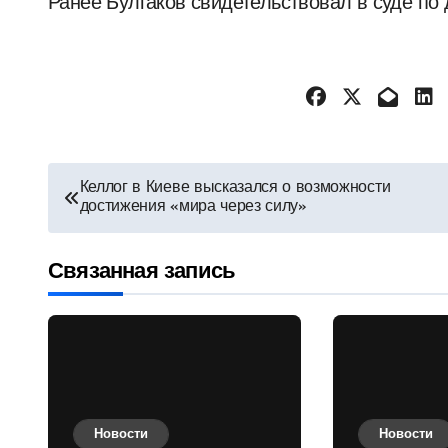
Ранее Булгаков свидетельствовал в суде по
Навигация
Келлог в Киеве высказался о возможности
достижения «мира через силу»
по
записям
Связанная запись
Новости
Новости