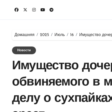
Перейти
к
содержимому
Домашняя
2025
Июль
16
Имущество дочер
Новости
Имущество дочер
обвиняемого в 
делу о сухпайка