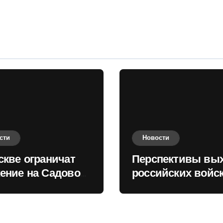
оценили в России
сти
Новости
скве ограничат
Перспективы вы
ение на Садовом
российских войск
це
Киеву зимой оце
в России