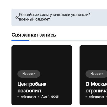
Навигация
Российские силы уничтожили украинский
военный самолёт.
по
записям
Связанная запись
Новости
Новости
Центробанк
В Москв
позволил
огранич
инвесторам из
telegnews
Авг 1, 2025
движени
telegnews
враждебных
Садовом