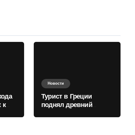
Новости
хода
Турист в Греции
 к
поднял древний
нили
мрамор для фото и
вызвал недовольство
местных жителей