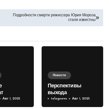
Подробности смерти режиссера Юрия Мороза
стали известны
Новости
е
Перспективы
ат
выхода
е на
Авг 1, 2025
российских войск к
telegnews
Авг 1, 2025
 кольце
Киеву зимой