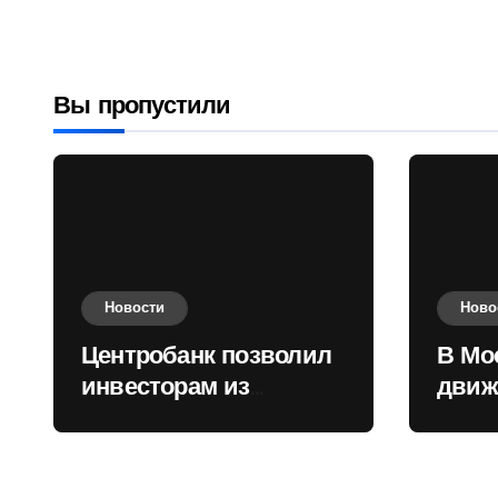
государств
приобретать
валюту
Вы пропустили
Новости
Ново
Центробанк позволил
В Мо
инвесторам из
движ
враждебных
коль
государств
приобретать валюту