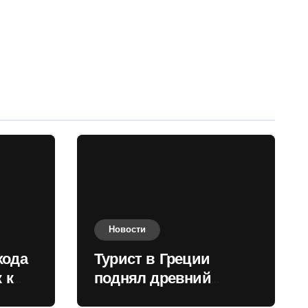
Новости
хода
Турист в Греции
 к
поднял древний
нили
мрамор для фото и