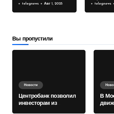
инвесторам из
telegnews
Авг 1, 2025
движени
telegnews
враждебных
Садовом
государств
приобретать
валюту
Вы пропустили
Новости
Ново
Центробанк позволил
В Мо
инвесторам из
движ
враждебных
коль