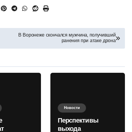
В Воронеже скончался мужчина, получивший
ранения при атаке дрона
Новости
е
Перспективы
ат
выхода