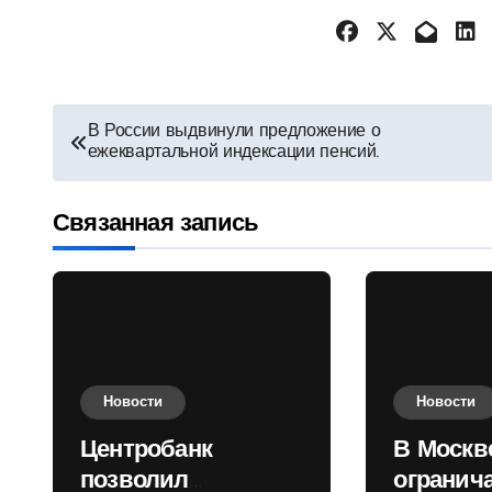
Навигация
В России выдвинули предложение о
ежеквартальной индексации пенсий.
по
записям
Связанная запись
Новости
Новости
Центробанк
В Москв
позволил
огранич