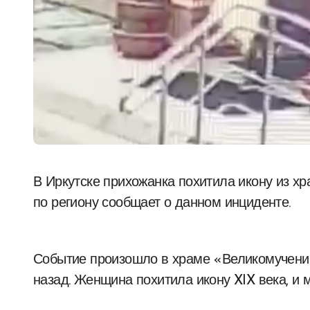
В Иркутске прихожанка похитила икону из храма и попала на видеозапись. ГУ МВД России
по региону сообщает о данном инциденте.
Событие произошло в храме «Великомучени
назад. Женщина похитила икону XIX века, и 