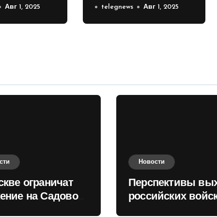
е на
Авг 1, 2025
российских войск к
telegnews
Авг 1, 2025
 кольце
Киеву зимой
оценили в России
сти
Новости
скве ограничат
Перспективы вы
ение на Садовом
российских войск
це
Киеву зимой оце