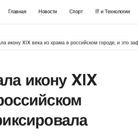
Главная
Новости
Спорт
IT и Технологии
ла икону XIX века из храма в российском городе, и это з
ла икону XIX
 российском
афиксировала