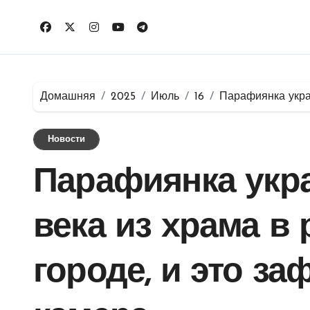
Перейти
к
содержимому
Домашняя
2025
Июль
16
Парафиянка укра
Новости
Парафиянка укра
века из храма в
городе, и это з