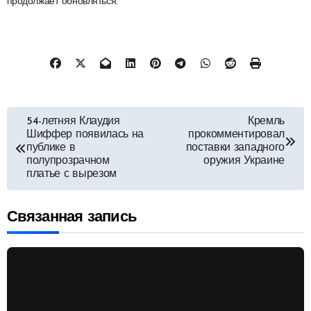
продолжает обновляться.
Навигация
54-летняя Клаудия
Кремль
Шиффер появилась на
прокомментировал
по
публике в
поставки западного
полупрозрачном
оружия Украине
платье с вырезом
записям
Связанная запись