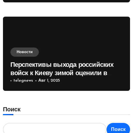
Новости
Перспективы выхода российских
войск к Киеву зимой оценили в
России
telegnews
Авг 1, 2025
Поиск
Поиск