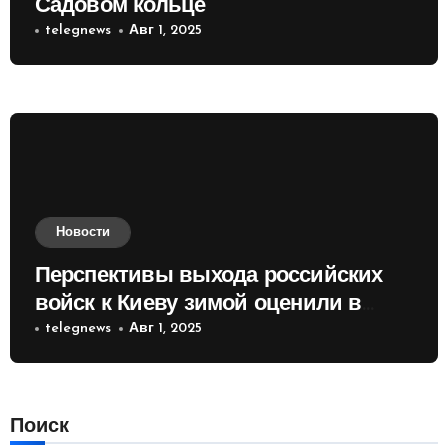
Садовом кольце
telegnews
Авг 1, 2025
Новости
Перспективы выхода российских
войск к Киеву зимой оценили в
России
telegnews
Авг 1, 2025
Поиск