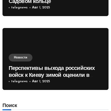
Садовом кольце
telegnews
Авг 1, 2025
Новости
Перспективы выхода российских
войск к Киеву зимой оценили в
России
telegnews
Авг 1, 2025
Поиск