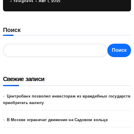
России
telegnews
Авг 1, 2025
Поиск
Поиск
Свежие записи
Центробанк позволил инвесторам из враждебных государств
приобретать валюту
В Москве ограничат движение на Садовом кольце