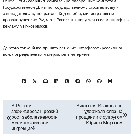
Ранее ТАСС сообщил, ссылаясь на одобренные комитетом
Государственной Думы по государственному строительству и
законодательству поправки в Кодекс об административных
правонарушениях РФ, что в России планируется ввести штрафы за
рекламу VPN-сервисов.
До этого также было принято решение штрафовать россиян за
поиск определенных материалов в интернете.
Навигация
В России
Виктория Исакова не
зафиксирован резкий
удержала слез на
по
рост заболеваемости
прощании с супругом
менингококковой
Юрием Морозом
инфекцией.
записям