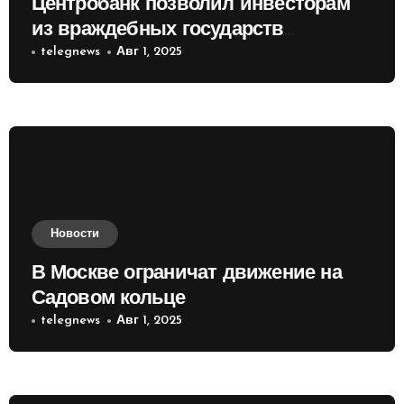
Центробанк позволил инвесторам
из враждебных государств
приобретать валюту
telegnews
Авг 1, 2025
Новости
В Москве ограничат движение на
Садовом кольце
telegnews
Авг 1, 2025