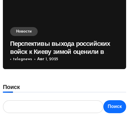
Новости
Перспективы выхода российских
войск к Киеву зимой оценили в
России
telegnews
Авг 1, 2025
Поиск
Поиск