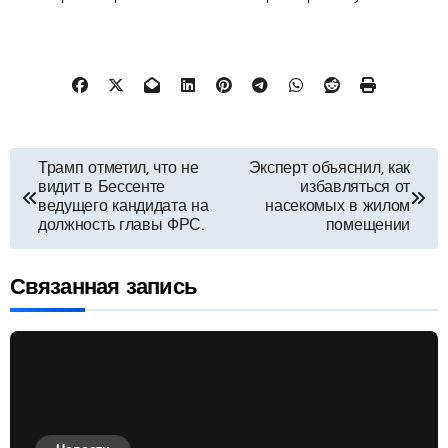
Навигация
Трамп отметил, что не
Эксперт объяснил, как
видит в Бессенте
избавляться от
по
ведущего кандидата на
насекомых в жилом
должность главы ФРС.
помещении
записям
Связанная запись