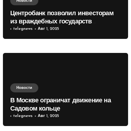
Новости
Центробанк позволил инвесторам
из враждебных государств
приобретать валюту
telegnews
Авг 1, 2025
Новости
В Москве ограничат движение на
Садовом кольце
telegnews
Авг 1, 2025