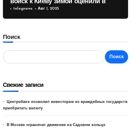
войск к Киеву зимой оценили в
России
telegnews
Авг 1, 2025
Поиск
Поиск
Свежие записи
Центробанк позволил инвесторам из враждебных государств
приобретать валюту
В Москве ограничат движение на Садовом кольце