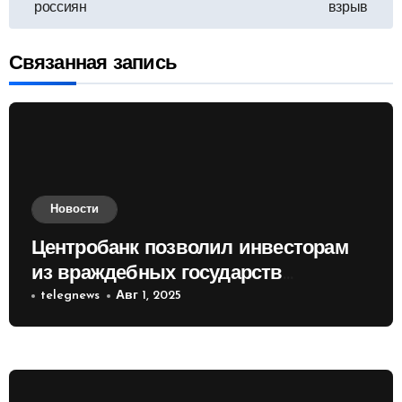
россиян
взрыв
записям
Связанная запись
Новости
Центробанк позволил инвесторам
из враждебных государств
приобретать валюту
telegnews
Авг 1, 2025