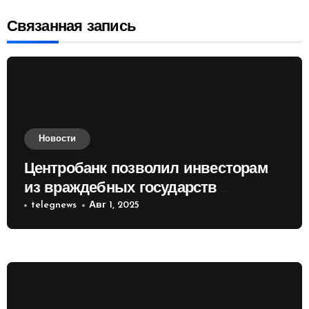
записям
Связанная запись
Новости
Центробанк позволил инвесторам
из враждебных государств
приобретать валюту
telegnews
Авг 1, 2025