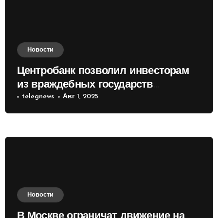
Новости
Центробанк позволил инвесторам
из враждебных государств
приобретать валюту
telegnews
Авг 1, 2025
Новости
В Москве ограничат движение на