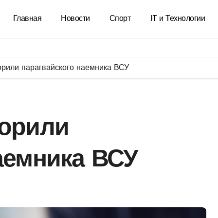
Главная
Новости
Спорт
IT и Технологии
орили парагвайского наемника ВСУ
ворили
аемника ВСУ