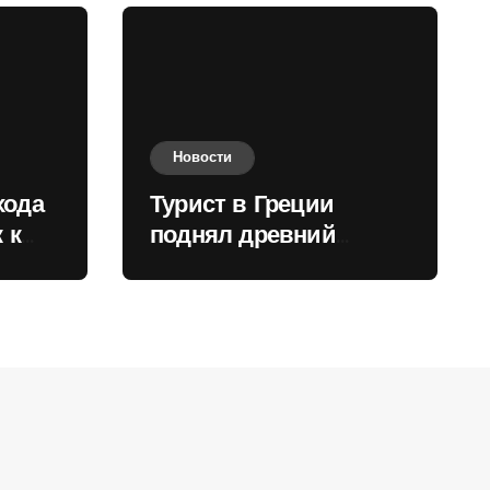
Новости
хода
Турист в Греции
 к
поднял древний
нили
мрамор для фото и
вызвал недовольство
местных жителей