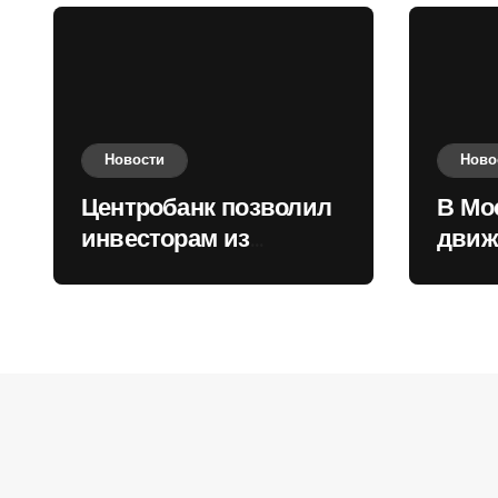
Новости
Ново
Центробанк позволил
В Мо
инвесторам из
движ
враждебных
коль
государств
приобретать валюту