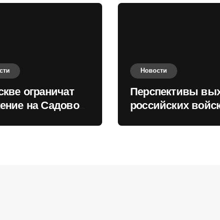
сти
Новости
скве ограничат
Перспективы вы
ение на Садовом
российских войск
це
Киеву зимой оце
в России