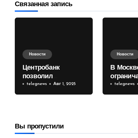
записям
Связанная запись
Новости
Новости
Центробанк
В Москв
позволил
огранич
инвесторам из
telegnews
Авг 1, 2025
движени
telegnews
враждебных
Садовом
государств
приобретать
валюту
Вы пропустили