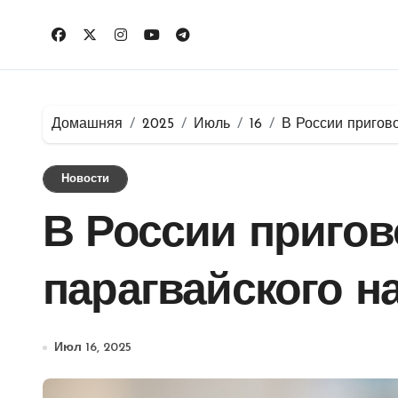
Перейти
к
содержимому
Домашняя
2025
Июль
16
В России пригов
Новости
В России приго
парагвайского н
Июл 16, 2025