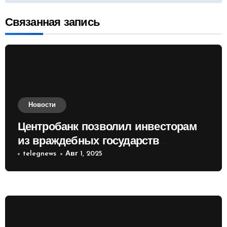
Связанная запись
Новости
Центробанк позволил инвесторам
из враждебных государств
приобретать валюту
telegnews
Авг 1, 2025