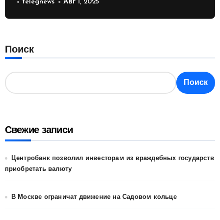
России
telegnews
Авг 1, 2025
Поиск
Поиск
Свежие записи
Центробанк позволил инвесторам из враждебных государств
приобретать валюту
В Москве ограничат движение на Садовом кольце