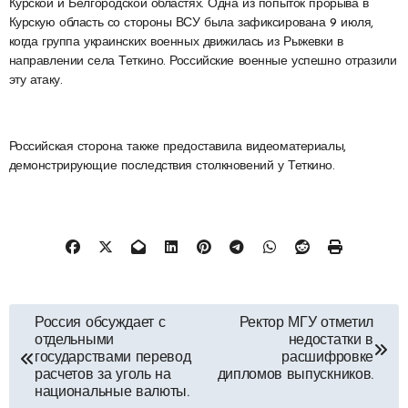
Курской и Белгородской областях. Одна из попыток прорыва в
Курскую область со стороны ВСУ была зафиксирована 9 июля,
когда группа украинских военных движилась из Рыжевки в
направлении села Теткино. Российские военные успешно отразили
эту атаку.
Российская сторона также предоставила видеоматериалы,
демонстрирующие последствия столкновений у Теткино.
Навигация
Россия обсуждает с
Ректор МГУ отметил
отдельными
недостатки в
по
государствами перевод
расшифровке
расчетов за уголь на
дипломов выпускников.
национальные валюты.
записям