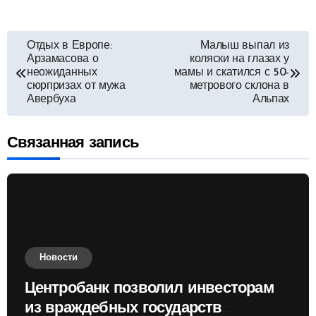
Навигация
Отдых в Европе:
Малыш выпал из
Арзамасова о
коляски на глазах у
по
неожиданных
мамы и скатился с 50-
сюрпризах от мужа
метрового склона в
Авербуха
Альпах
записям
Связанная запись
Новости
Центробанк позволил инвесторам
из враждебных государств