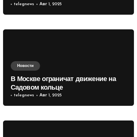
приобретать валюту
telegnews
Авг 1, 2025
Новости
В Москве ограничат движение на
Садовом кольце
telegnews
Авг 1, 2025