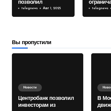
позволил
огранич
инвесторам из
telegnews
Авг 1, 2025
движени
telegnews
враждебных
Садовом
государств
приобретать
валюту
Вы пропустили
Новости
Ново
Центробанк позволил
В Мо
инвесторам из
движ