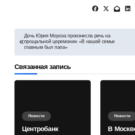
Навигация
Дочь Юрия Мороза произнесла речь на
прощальной церемонии: «В нашей семье
по
главным был папа»
записям
Связанная запись
Новости
Новости
Центробанк
В Москв