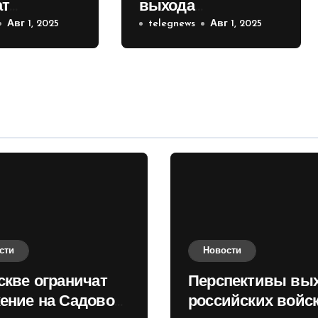
ат
выхода
е на
Авг 1, 2025
российских войск к
telegnews
Авг 1, 2025
 кольце
Киеву зимой
оценили в России
сти
Новости
скве ограничат
Перспективы вы
ение на Садовом
российских войск