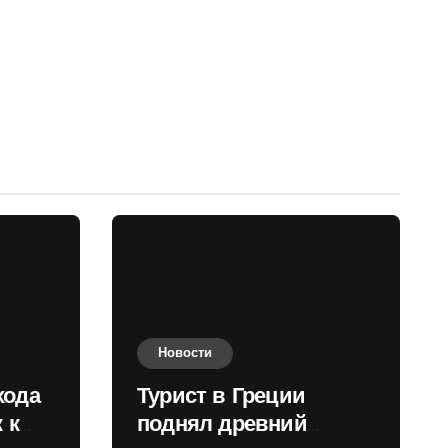
Новости
хода
Турист в Греции
 к
поднял древний