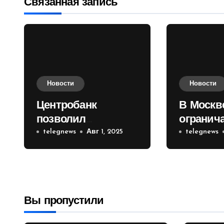
записям
Связанная запись
Новости
Новости
Центробанк
В Москв
позволил
огранич
инвесторам из
telegnews
Авг 1, 2025
движени
telegnews
враждебных
Садовом
государств
приобретать
валюту
Вы пропустили