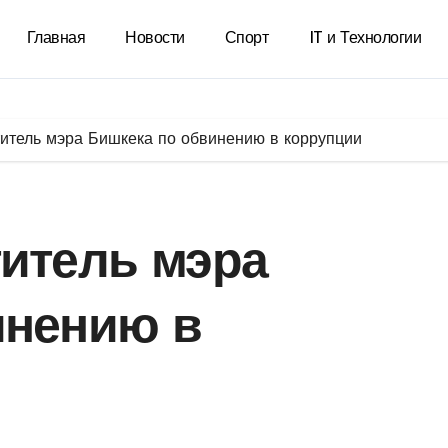
Главная
Новости
Спорт
IT и Технологии
итель мэра Бишкека по обвинению в коррупции
титель мэра
инению в