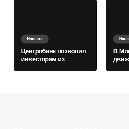
Новости
Ново
Центробанк позволил
В Мо
инвесторам из
движ
враждебных
коль
государств
приобретать валюту