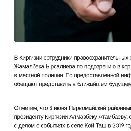
В Киргизии сотрудники правоохранительных органов задержали вице-мэра Бишкека
Жамалбека Ырсалиева по подозрению в корр
в местной полиции. По предоставленной ин
обещают представить в ближайшем будущем
Отметим, что 3 июня Первомайский районны
президенту Киргизии Алмазбеку Атамбаеву, о
с делом о событиях в селе Кой-Таш в 2019 г