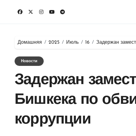
Перейти
к
содержимому
Домашняя
2025
Июль
16
Задержан замест
Новости
Задержан замес
Бишкека по обв
коррупции