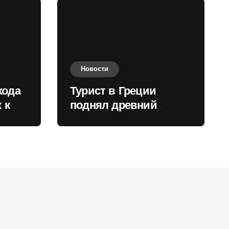
Новости
хода
Турист в Греции
 к
поднял древний
нили
мрамор для фото и
вызвал недовольство
местных жителей