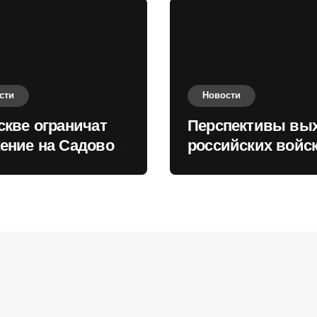
сти
Новости
скве ограничат
Перспективы вы
ение на Садовом
российских войск
це
Киеву зимой оце
в России