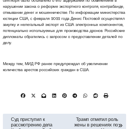
сентября было объявлено о его задержании по обвинениям в
нарушении закона о реформе экспортного контроля, контрабанде,
отмывании денег и мошенничестве. По информации министерства
юстиции США, с февраля 2022 года Денис Постовой осуществлял
закупку и нелегальный экспорт из США электронных компонентов,
потенциально используемых для производства дронов. Российские
дипломаты обратились с запросом о предоставлении деталей по
делу.
Между тем, МИД РФ ранее предупреждал об увеличении
количества арестов российских граждан в США.
Навигация
Суд приступил к
Трамп отметил роль
рассмотрению дела
жены в решениях по