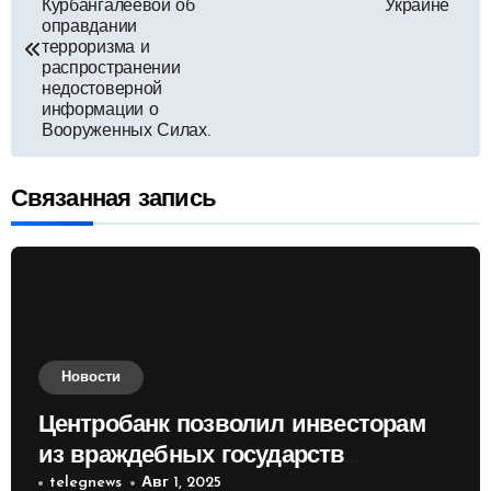
по
Курбангалеевой об
Украине
оправдании
терроризма и
записям
распространении
недостоверной
информации о
Вооруженных Силах.
Связанная запись
Новости
Центробанк позволил инвесторам
из враждебных государств
приобретать валюту
telegnews
Авг 1, 2025