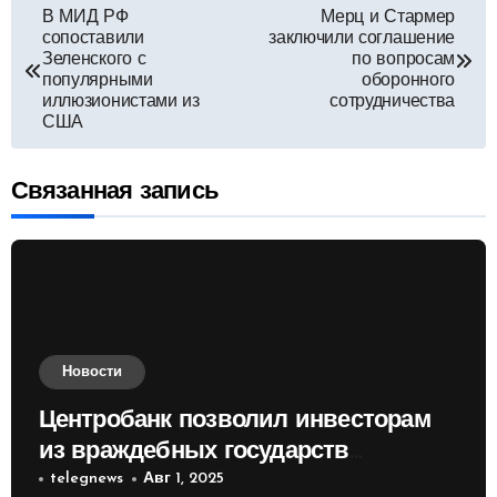
Навигация
В МИД РФ
Мерц и Стармер
сопоставили
заключили соглашение
по
Зеленского с
по вопросам
популярными
оборонного
иллюзионистами из
сотрудничества
записям
США
Связанная запись
Новости
Центробанк позволил инвесторам
из враждебных государств
приобретать валюту
telegnews
Авг 1, 2025