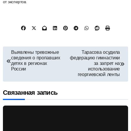
от экспертов.
Навигация
Выявлены тревожные
Тарасова осудила
сведения о пропавших
федерацию гимнастики
по
детях в регионах
за запрет на
России
использование
георгиевской ленты
записям
Связанная запись