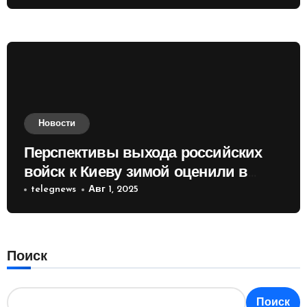
Новости
Перспективы выхода российских
войск к Киеву зимой оценили в
России
telegnews
Авг 1, 2025
Поиск
Поиск