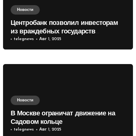
Новости
Центробанк позволил инвесторам
из враждебных государств
приобретать валюту
telegnews
Авг 1, 2025
Новости
В Москве ограничат движение на
Садовом кольце
telegnews
Авг 1, 2025