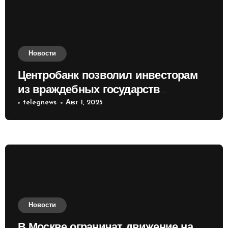
Новости
Центробанк позволил инвесторам
из враждебных государств
приобретать валюту
telegnews
Авг 1, 2025
Новости
В Москве ограничат движение на