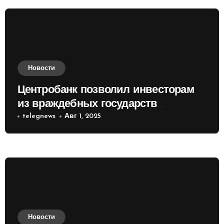
Новости
Центробанк позволил инвесторам
из враждебных государств
приобретать валюту
telegnews
Авг 1, 2025
Новости