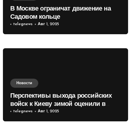
В Москве ограничат движение на
Садовом кольце
telegnews
Авг 1, 2025
Новости
Перспективы выхода российских
войск к Киеву зимой оценили в
России
telegnews
Авг 1, 2025