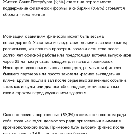
Жители Санкт-Петербурга (9,5%) ставят на первое место
поддержание физической формы, а сибиряки (8,47%) стремятся
обрести «тело мечты».
Мотивация к занятиям фитнесом может быть весьма
нестандартной. Участники исследования делились своим опытом,
рассказывая, как попытка проверить возможности тела после
долгих лет офисной работы или предстоящая встреча выпускников
через 25 лет могут стать поводом для начала тренировок.
Некоторые вдохновились после концерта, результаты фитнеса
бывшего партнера или просто захотели красиво выглядеть на
пляже. Другие пошли в зал после серьезных жизненных событий,
таких как инсульт или диагноз «бесплодие», мотивированные
своим страхом перед ухудшением здоровья.
Около половины опрошенных (59,3%) занимаются спортом ради
себя, тогда как 28,5% делают это ради привлечения внимания
противоположного пола. Примерно 8,7% выбрали фитнес после
расставания, а 3,6% — по настоянию близких.