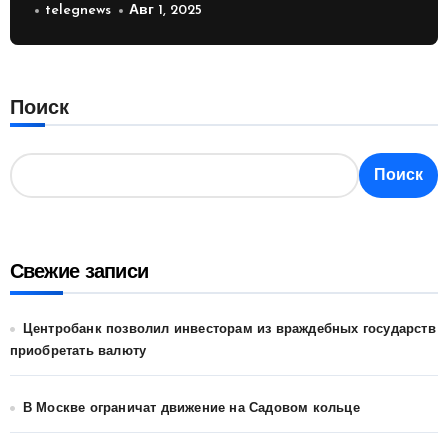
России
telegnews
Авг 1, 2025
Поиск
Поиск
Свежие записи
Центробанк позволил инвесторам из враждебных государств
приобретать валюту
В Москве ограничат движение на Садовом кольце