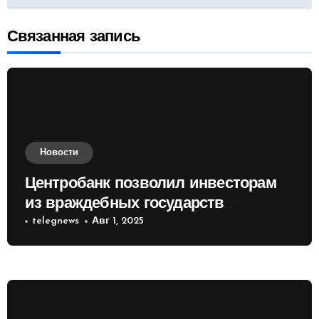
записям
Связанная запись
Новости
Центробанк позволил инвесторам
из враждебных государств
приобретать валюту
telegnews
Авг 1, 2025