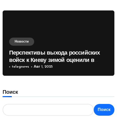
Новости
Перспективы выхода российских
войск к Киеву зимой оценили в
России
telegnews
Авг 1, 2025
Поиск
Поиск