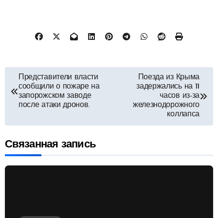
Навигация
Представители власти
Поезда из Крыма
сообщили о пожаре на
задержались на 11
по
запорожском заводе
часов из-за
после атаки дронов.
железнодорожного
коллапса
записям
Связанная запись