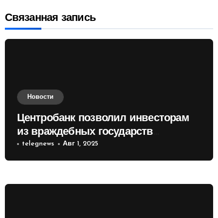
Связанная запись
Новости
Центробанк позволил инвесторам
из враждебных государств
приобретать валюту
telegnews
Авг 1, 2025