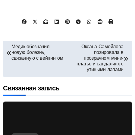
Навигация
Медик обозначил
Оксана Самойлова
новую болезнь,
позировала в
по
связанную с вейпингом
прозрачном мини-
платье и сандалиях с
утиными лапами
записям
Связанная запись