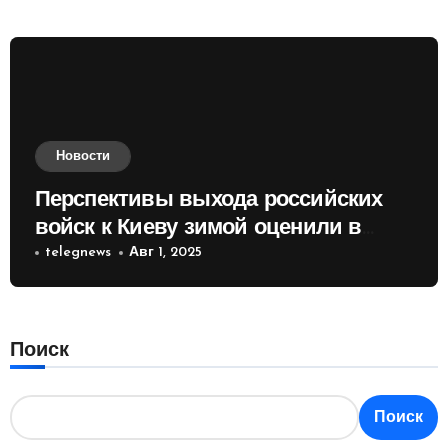
Новости
Перспективы выхода российских
войск к Киеву зимой оценили в
России
telegnews
Авг 1, 2025
Поиск
Поиск