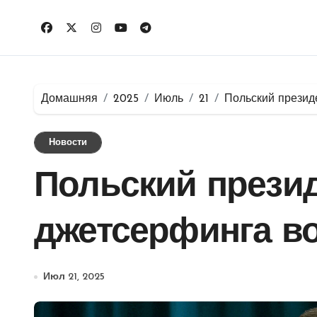
Перейти
к
содержимому
Домашняя
2025
Июль
21
Польский презид
Новости
Польский презид
джетсерфинга в
Июл 21, 2025