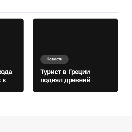
Новости
хода
Турист в Греции
 к
поднял древний
нили
мрамор для фото и
вызвал недовольство
местных жителей