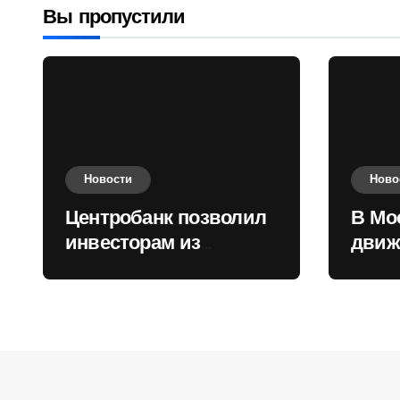
Вы пропустили
Новости
Ново
Центробанк позволил
В Мо
инвесторам из
движ
враждебных
коль
государств
приобретать валюту