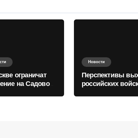
сти
Новости
скве ограничат
Перспективы вы
ение на Садовом
российских войск
це
Киеву зимой оце
в России