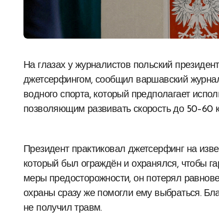
На глазах у журналистов польский президент Анджей Дуда упал в море во время занятия
джетсерфингом, сообщил варшавский журнал
водного спорта, который предполагает испол
позволяющим развивать скорость до 50–60 к
Президент практиковал джетсерфинг на изве
который был ограждён и охранялся, чтобы га
меры предосторожности, он потерял равновес
охраны сразу же помогли ему выбраться. Бл
не получил травм.