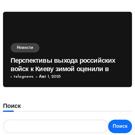
Новости
Перспективы выхода российских
войск к Киеву зимой оценили в
России
telegnews
Авг 1, 2025
Поиск
Поиск