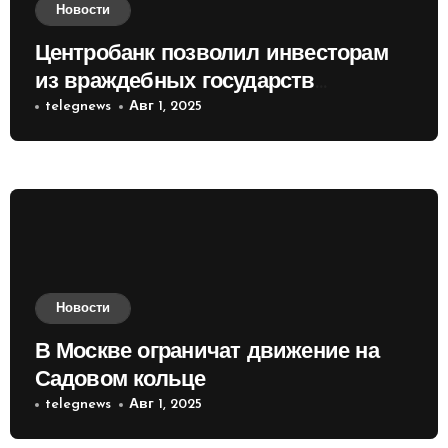
Новости
Центробанк позволил инвесторам
из враждебных государств
приобретать валюту
telegnews
Авг 1, 2025
Новости
В Москве ограничат движение на
Садовом кольце
telegnews
Авг 1, 2025