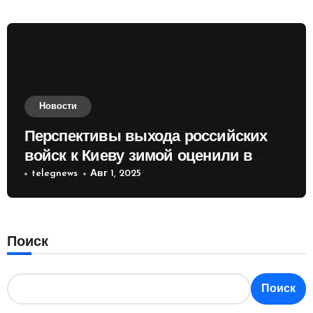
Новости
Перспективы выхода российских
войск к Киеву зимой оценили в
России
telegnews
Авг 1, 2025
Поиск
Поиск