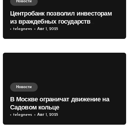
Новости
Центробанк позволил инвесторам
из враждебных государств
приобретать валюту
telegnews
Авг 1, 2025
Новости
В Москве ограничат движение на
Садовом кольце
telegnews
Авг 1, 2025