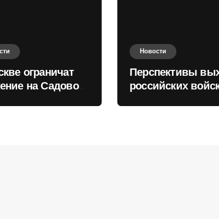
сти
Новости
скве ограничат
Перспективы вы
ение на Садовом
российских войск
це
Киеву зимой оце
в России