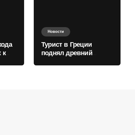
Новости
хода
Турист в Греции
 к
поднял древний
нили
мрамор для фото и
вызвал недовольство
местных жителей