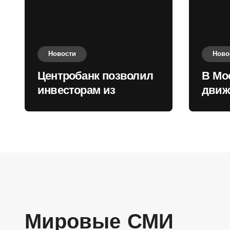
Новости
Ново
Центробанк позволил
В Мо
инвесторам из
движ
враждебных
коль
государств
приобретать валюту
Мировые СМИ