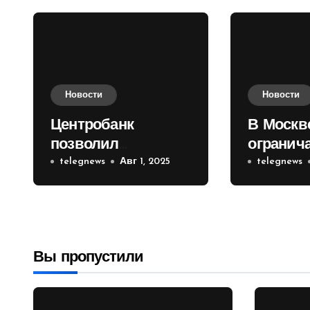
Новости
Новости
Центробанк
В Москв
позволил
огранич
инвесторам из
telegnews
Авг 1, 2025
движени
telegnews
враждебных
Садовом
государств
приобретать
валюту
Вы пропустили