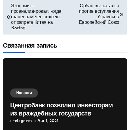
Навигация
Экономист
Орбан высказался
проанализировал, когда
против вступления
по
станет заметен эффект
Украины в
от запрета Китая на
Европейский Союз
Boeing
записям
Связанная запись
Новости
Центробанк позволил инвесторам
из враждебных государств
приобретать валюту
telegnews
Авг 1, 2025