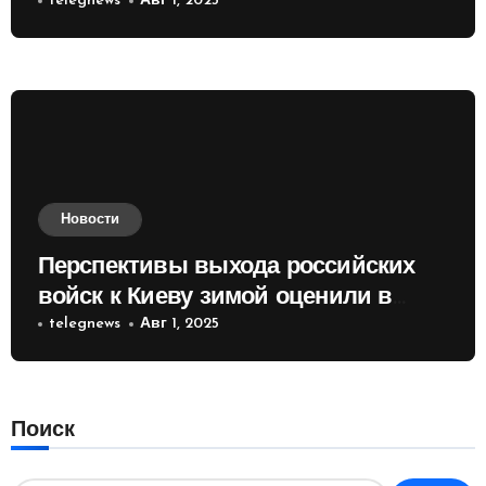
telegnews
Авг 1, 2025
Новости
Перспективы выхода российских
войск к Киеву зимой оценили в
России
telegnews
Авг 1, 2025
Поиск