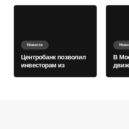
Новости
Ново
Центробанк позволил
В Мо
инвесторам из
движ
враждебных
коль
государств
приобретать валюту