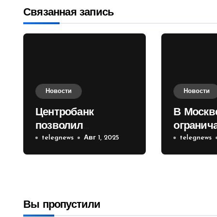
записям
Связанная запись
Новости
Новости
Центробанк
В Москв
позволил
огранич
инвесторам из
telegnews
Авг 1, 2025
движени
telegnews
враждебных
Садовом
государств
приобретать
валюту
Вы пропустили