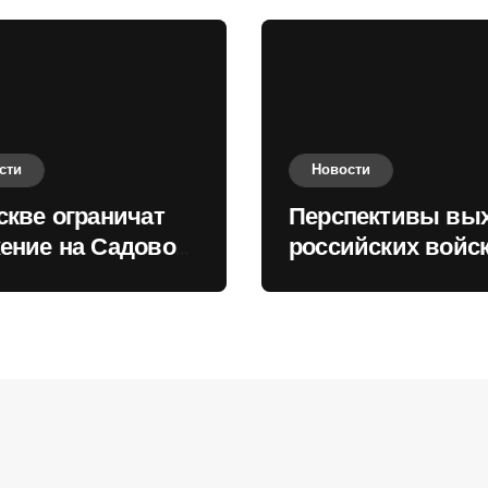
сти
Новости
скве ограничат
Перспективы вы
ение на Садовом
российских войск
це
Киеву зимой оце
в России