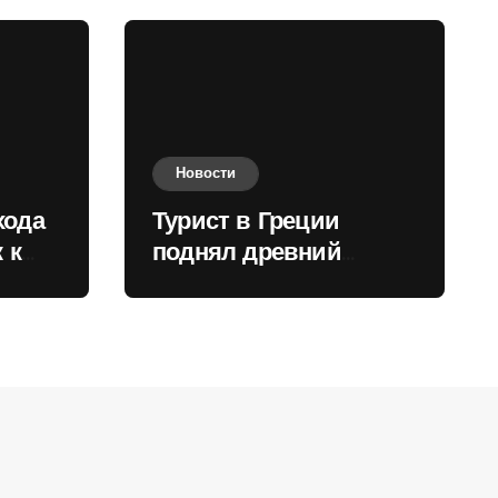
Новости
хода
Турист в Греции
 к
поднял древний
нили
мрамор для фото и
вызвал недовольство
местных жителей