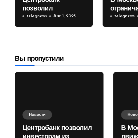
Центробанк
В Москв
позволил
огранич
инвесторам из
telegnews
Авг 1, 2025
движени
telegnews
враждебных
Садовом
государств
приобретать
валюту
Вы пропустили
Новости
Ново
Центробанк позволил
В Мо
инвесторам из
движ