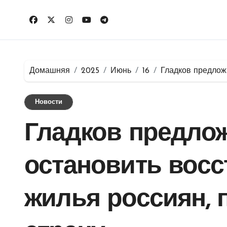
Перейти
к
содержимому
Домашняя
2025
Июнь
16
Гладков предлож
Новости
Гладков предло
остановить восс
жилья россиян,