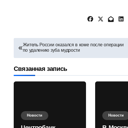
Навигация
Житель России оказался в коме после операции
по удалению зуба мудрости
по
записям
Связанная запись
Новости
Новости