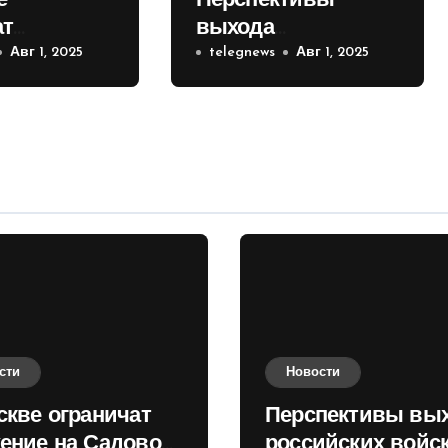
е
Перспективы
ат
выхода
е на
Авг 1, 2025
российских войск к
telegnews
Авг 1, 2025
 кольце
Киеву зимой
оценили в России
сти
Новости
скве ограничат
Перспективы вы
ение на Садовом
российских войск