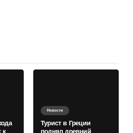
Новости
хода
Турист в Греции
 к
поднял древний