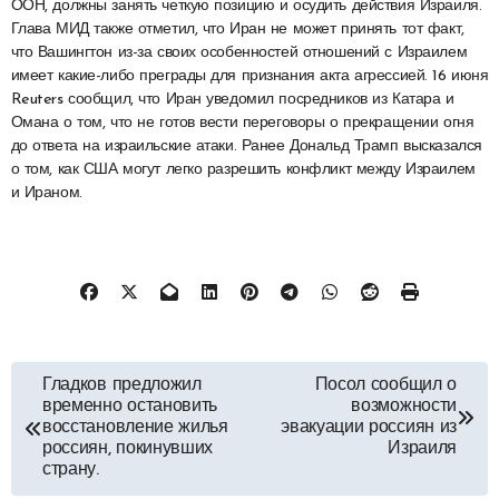
ООН, должны занять четкую позицию и осудить действия Израиля.
Глава МИД также отметил, что Иран не может принять тот факт,
что Вашингтон из-за своих особенностей отношений с Израилем
имеет какие-либо преграды для признания акта агрессией. 16 июня
Reuters сообщил, что Иран уведомил посредников из Катара и
Омана о том, что не готов вести переговоры о прекращении огня
до ответа на израильские атаки. Ранее Дональд Трамп высказался
о том, как США могут легко разрешить конфликт между Израилем
и Ираном.
Навигация
Гладков предложил
Посол сообщил о
временно остановить
возможности
по
восстановление жилья
эвакуации россиян из
россиян, покинувших
Израиля
страну.
записям