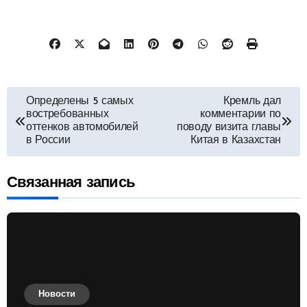
Навигация
Определены 5 самых
Кремль дал
востребованных
комментарии по
по
оттенков автомобилей
поводу визита главы
в России
Китая в Казахстан
записям
Связанная запись
Новости