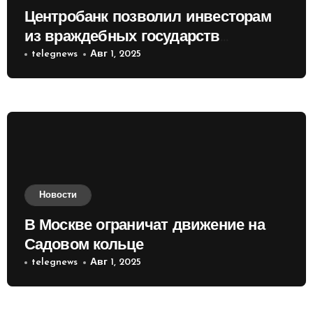
Центробанк позволил инвесторам
из враждебных государств
приобретать валюту
telegnews
Авг 1, 2025
Новости
В Москве ограничат движение на
Садовом кольце
telegnews
Авг 1, 2025