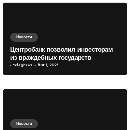
Новости
Центробанк позволил инвесторам
из враждебных государств
приобретать валюту
telegnews
Авг 1, 2025
Новости