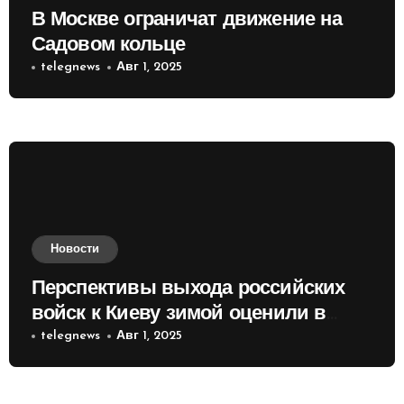
В Москве ограничат движение на
Садовом кольце
telegnews
Авг 1, 2025
Новости
Перспективы выхода российских
войск к Киеву зимой оценили в
России
telegnews
Авг 1, 2025