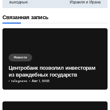
выходные.
Израиля и Ирана
записям
Связанная запись
Новости
Центробанк позволил инвесторам
из враждебных государств
приобретать валюту
telegnews
Авг 1, 2025