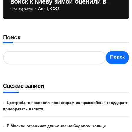
войск к Киеву зимой оценили в
России
telegnews
Авг 1, 2025
Поиск
Поиск
Свежие записи
Центробанк позволил инвесторам из враждебных государств
приобретать валюту
В Москве ограничат движение на Садовом кольце