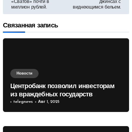
«Сватов» почти в
джинсах с
миллион рублей.
виднеющимся бельем.
записям
Связанная запись
Новости
Центробанк позволил инвесторам
из враждебных государств
приобретать валюту
telegnews
Авг 1, 2025