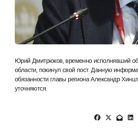
Юрий Дмитрюков, временно исполнявший обязанности главы Суджанского района Курской
области, покинул свой пост. Данную инфор
обязанности главы региона Александр Хинш
уточняются.