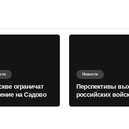
сти
Новости
скве ограничат
Перспективы вы
ение на Садовом
российских войск
це
Киеву зимой оце
в России