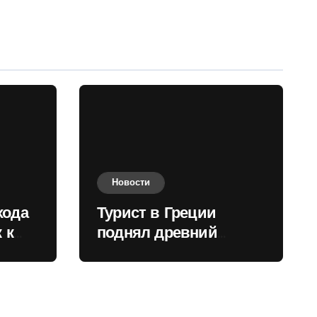
Новости
хода
Турист в Греции
 к
поднял древний
нили
мрамор для фото и
вызвал недовольство
местных жителей