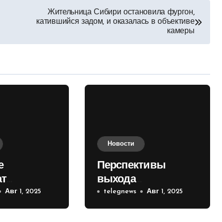
Жительница Сибири остановила фургон,
катившийся задом, и оказалась в объективе
камеры
Новости
е
Перспективы
ат
выхода
е на
Авг 1, 2025
российских войск к
telegnews
Авг 1, 2025
 кольце
Киеву зимой
оценили в России