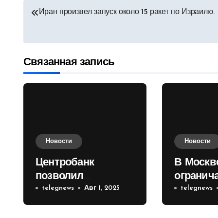
Навигация
Иран произвел запуск около 15 ракет по Израилю.
по
записям
Связанная запись
Новости
Новости
Центробанк
В Москв
позволил
огранич
инвесторам из
telegnews
Авг 1, 2025
движени
telegnews
враждебных
Садовом
государств