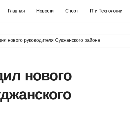
Главная
Новости
Спорт
IT и Технологии
ил нового руководителя Суджанского района
дил нового
уджанского