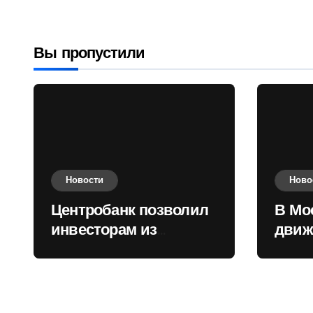
приобретать
валюту
Вы пропустили
Новости
Ново
Центробанк позволил
В Мо
инвесторам из
движ
враждебных
коль
государств
приобретать валюту