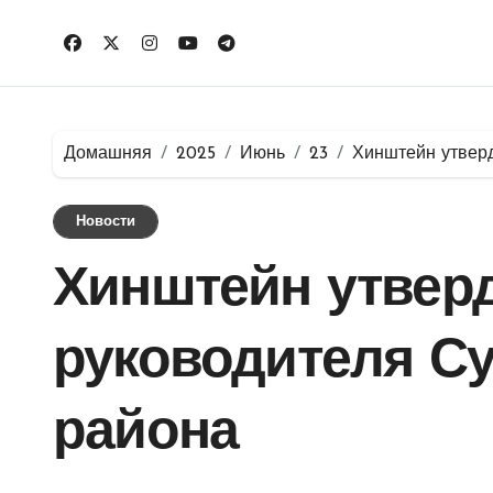
Перейти
к
содержимому
Домашняя
2025
Июнь
23
Хинштейн утверд
Новости
Хинштейн утвер
руководителя С
района