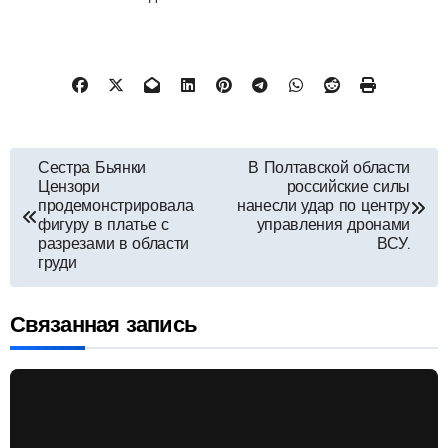
Навигация
Сестра Бьянки
В Полтавской области
Цензори
российские силы
по
продемонстрировала
нанесли удар по центру
фигуру в платье с
управления дронами
разрезами в области
ВСУ.
записям
груди
Связанная запись