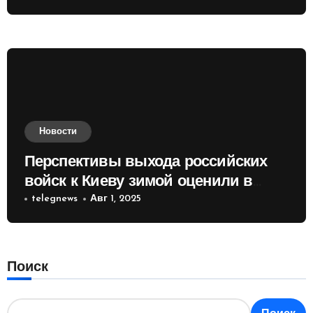
Новости
Перспективы выхода российских
войск к Киеву зимой оценили в
России
telegnews
Авг 1, 2025
Поиск