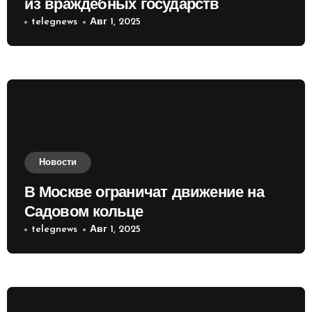
из враждебных государств
приобретать валюту
telegnews
Авг 1, 2025
Новости
В Москве ограничат движение на
Садовом кольце
telegnews
Авг 1, 2025