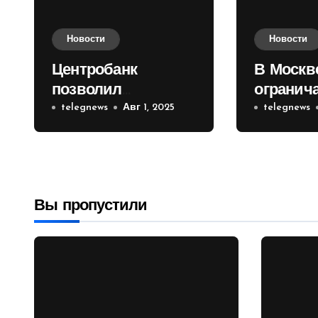
Новости
Новости
Центробанк
В Москв
позволил
огранич
инвесторам из
telegnews
Авг 1, 2025
движени
telegnews
враждебных
Садовом
государств
приобретать
валюту
Вы пропустили