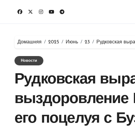
Перейти
к
содержимому
Домашняя
2025
Июнь
23
Рудковская выра
Новости
Рудковская выр
выздоровление 
его поцелуя с Бу