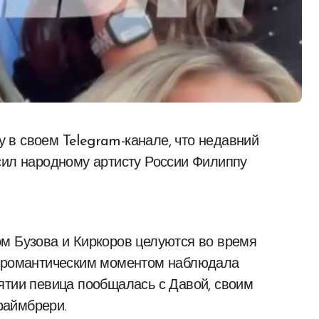
сил народному артисту России Филиппу
м Бузова и Киркоров целуются во время
а романтическим моментом наблюдала
ятии певица пообщалась с Давой, своим
раймбрери.