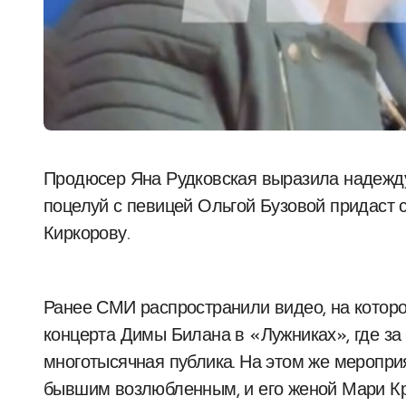
Продюсер Яна Рудковская выразила надежду в своем Telegram-канале, что недавний
поцелуй с певицей Ольгой Бузовой придаст 
Киркорову.
Ранее СМИ распространили видео, на которо
концерта Димы Билана в «Лужниках», где з
многотысячная публика. На этом же меропри
бывшим возлюбленным, и его женой Мари К