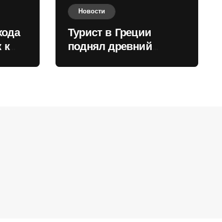
Новости
хода
Турист в Греции
 к
поднял древний
нили
мрамор для фото и
вызвал недовольство
местных жителей