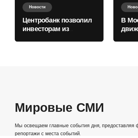
Новости
Ново
Центробанк позволил
В Мо
инвесторам из
движ
враждебных
коль
государств
приобретать валюту
Мировые СМИ
Мы освещаем главные события дня, предоставляя ф
репортажи с места событий.