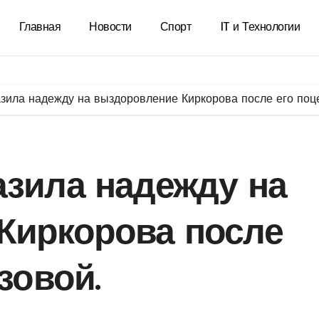
Главная
Новости
Спорт
IT и Технологии
зила надежду на выздоровление Киркорова после его поце
азила надежду на
Киркорова после
зовой.