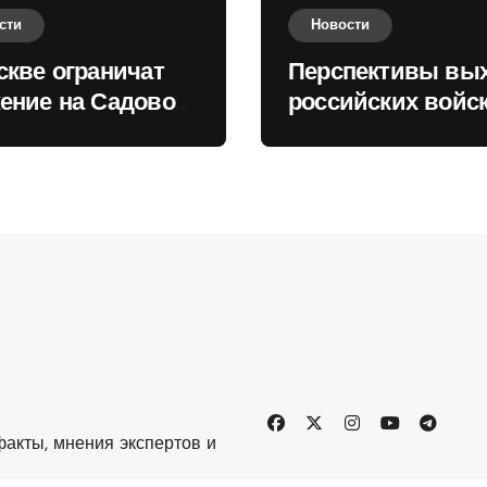
сти
Новости
скве ограничат
Перспективы вы
ение на Садовом
российских войск
це
Киеву зимой оце
в России
акты, мнения экспертов и