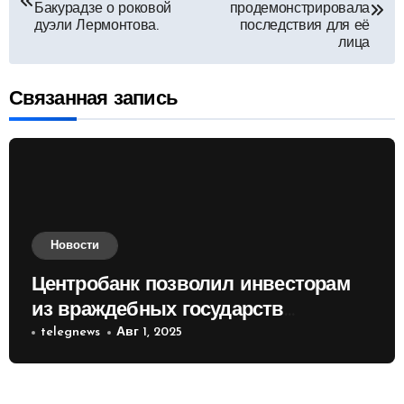
по
Бакурадзе о роковой
продемонстрировала
дуэли Лермонтова.
последствия для её
лица
записям
Связанная запись
Новости
Центробанк позволил инвесторам
из враждебных государств
приобретать валюту
telegnews
Авг 1, 2025