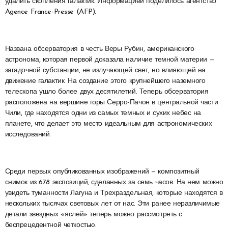
удалить скопления галактик. Информацией поделилось агентство
Agence France-Presse (AFP).
Названа обсерватория в честь Веры Рубин, американского
астронома, которая первой доказала наличие темной материи —
загадочной субстанции, не излучающей свет, но влияющей на
движение галактик. На создание этого крупнейшего наземного
телескопа ушло более двух десятилетий. Теперь обсерватория
расположена на вершине горы Серро-Пачон в центральной части
Чили, где находятся одни из самых темных и сухих небес на
планете, что делает это место идеальным для астрономических
исследований.
Среди первых опубликованных изображений — композитный
снимок из 678 экспозиций, сделанных за семь часов. На нем можно
увидеть туманности Лагуна и Трехраздельная, которые находятся в
нескольких тысячах световых лет от нас. Эти ранее неразличимые
детали звездных «яслей» теперь можно рассмотреть с
беспрецедентной четкостью.