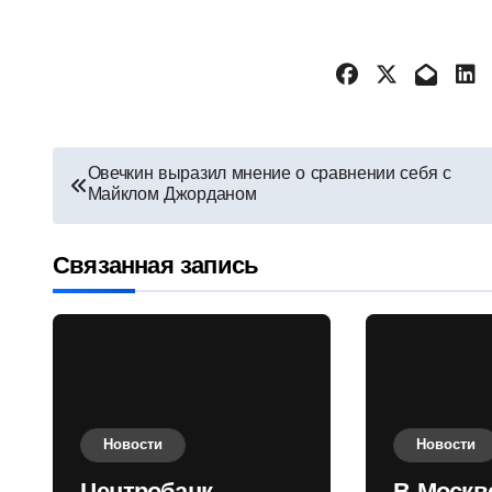
Навигация
Овечкин выразил мнение о сравнении себя с
Майклом Джорданом
по
записям
Связанная запись
Новости
Новости