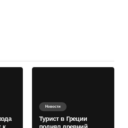
Новости
хода
Турист в Греции
 к
поднял древний