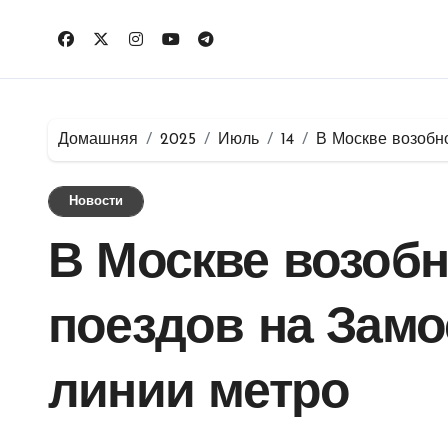
Перейти
к
содержимому
Домашняя
2025
Июль
14
В Москве возобн
Новости
В Москве возоб
поездов на Зам
линии метро