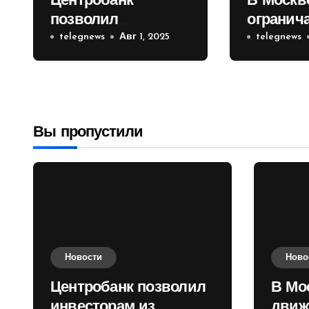
Центробанк
В Москв
позволил
огранич
инвесторам из
telegnews
Авг 1, 2025
движени
telegnews
враждебных
Садовом
государств
приобретать
валюту
Вы пропустили
Новости
Ново
Центробанк позволил
В Мо
инвесторам из
движ