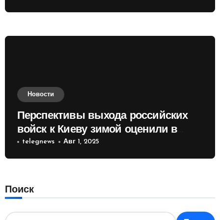
Новости
Перспективы выхода российских
войск к Киеву зимой оценили в
России
telegnews
Авг 1, 2025
Поиск