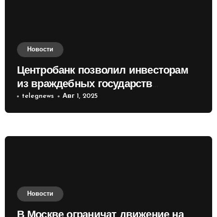
Новости
Центробанк позволил инвесторам
из враждебных государств
приобретать валюту
telegnews
Авг 1, 2025
Новости
В Москве ограничат движение на